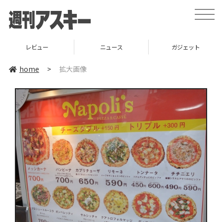
toggle
naviga
レビュー
ニュース
ガジェット
home
>
拡大画像