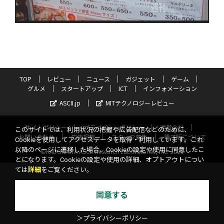
TOP
レビュー
ニュース
ガジェット
ゲーム
グルメ
スタートアップ
ICT
インフォメーション
ASCII.jp
MITテクノロジーレビュー
サイトポリシー
プライバシーポリシー
運営会社
このサイトでは、利用状況の把握や広告配信などのために、
お問い合わせ
広告掲載
スタッフ募集
電子版について
Cookieを使用してアクセスデータを取得・利用しています。これ
以降のページに遷移した場合、Cookieの設定や使用に同意したこ
©KADOKAWA ASCII Research Laboratories, Inc. 2026
とになります。Cookieの設定や使用の詳細、オプトアウトについ
ては
詳細
をご覧ください。
同意する
＞プライバシーポリシー