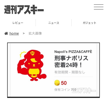
toggle
naviga
レビュー
ニュース
ガジェット
home
>
拡大画像