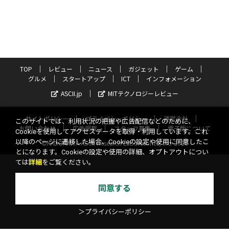
TOP
レビュー
ニュース
ガジェット
ゲーム
グルメ
スタートアップ
ICT
インフォメーション
ASCII.jp
MITテクノロジーレビュー
サイトポリシー
プライバシーポリシー
運営会社
このサイトでは、利用状況の把握や広告配信などのために、
お問い合わせ
広告掲載
スタッフ募集
電子版について
Cookieを使用してアクセスデータを取得・利用しています。これ
以降のページに遷移した場合、Cookieの設定や使用に同意したこ
©KADOKAWA ASCII Research Laboratories, Inc. 2026
とになります。Cookieの設定や使用の詳細、オプトアウトについ
ては
詳細
をご覧ください。
同意する
＞プライバシーポリシー