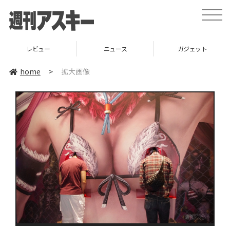
toggle
naviga
レビュー
ニュース
ガジェット
home
>
拡大画像