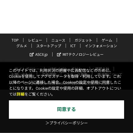
TOP
レビュー
ニュース
ガジェット
ゲーム
グルメ
スタートアップ
ICT
インフォメーション
ASCII.jp
MITテクノロジーレビュー
サイトポリシー
プライバシーポリシー
運営会社
このサイトでは、利用状況の把握や広告配信などのために、
お問い合わせ
広告掲載
スタッフ募集
電子版について
Cookieを使用してアクセスデータを取得・利用しています。これ
以降のページに遷移した場合、Cookieの設定や使用に同意したこ
©KADOKAWA ASCII Research Laboratories, Inc. 2026
とになります。Cookieの設定や使用の詳細、オプトアウトについ
ては
詳細
をご覧ください。
同意する
＞プライバシーポリシー