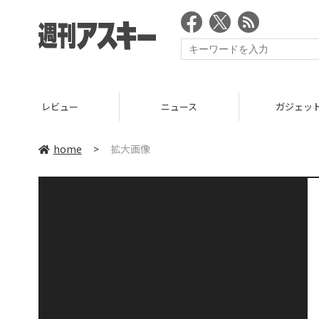
レビュー
ニュース
ガジェッ
home
>
拡大画像