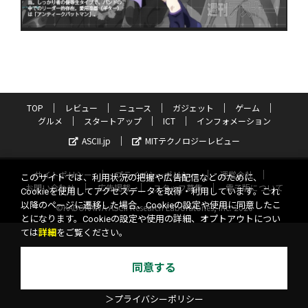
TOP
レビュー
ニュース
ガジェット
ゲーム
グルメ
スタートアップ
ICT
インフォメーション
ASCII.jp
MITテクノロジーレビュー
サイトポリシー
プライバシーポリシー
運営会社
このサイトでは、利用状況の把握や広告配信などのために、
お問い合わせ
広告掲載
スタッフ募集
電子版について
Cookieを使用してアクセスデータを取得・利用しています。これ
以降のページに遷移した場合、Cookieの設定や使用に同意したこ
©KADOKAWA ASCII Research Laboratories, Inc. 2026
とになります。Cookieの設定や使用の詳細、オプトアウトについ
ては
詳細
をご覧ください。
同意する
＞プライバシーポリシー