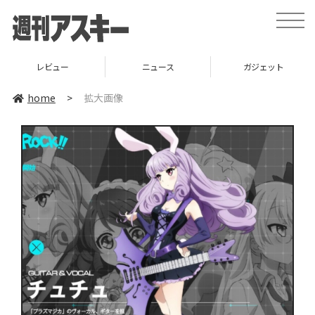
toggle
naviga
レビュー
ニュース
ガジェット
home
>
拡大画像