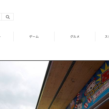
ト
ゲーム
グルメ
ス