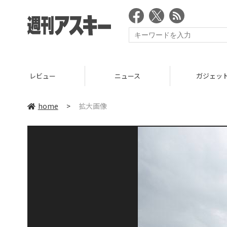
レビュー
ニュース
ガジェッ
home
>
拡大画像