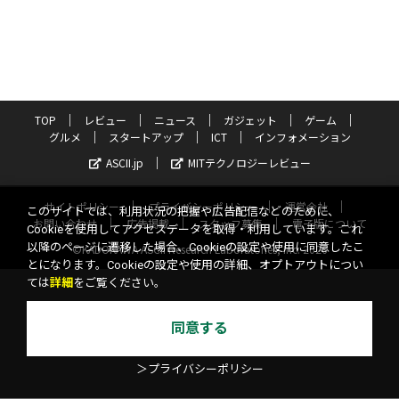
TOP
レビュー
ニュース
ガジェット
ゲーム
グルメ
スタートアップ
ICT
インフォメーション
ASCII.jp
MITテクノロジーレビュー
サイトポリシー
プライバシーポリシー
運営会社
このサイトでは、利用状況の把握や広告配信などのために、
お問い合わせ
広告掲載
スタッフ募集
電子版について
Cookieを使用してアクセスデータを取得・利用しています。これ
以降のページに遷移した場合、Cookieの設定や使用に同意したこ
©KADOKAWA ASCII Research Laboratories, Inc. 2026
とになります。Cookieの設定や使用の詳細、オプトアウトについ
ては
詳細
をご覧ください。
同意する
＞プライバシーポリシー