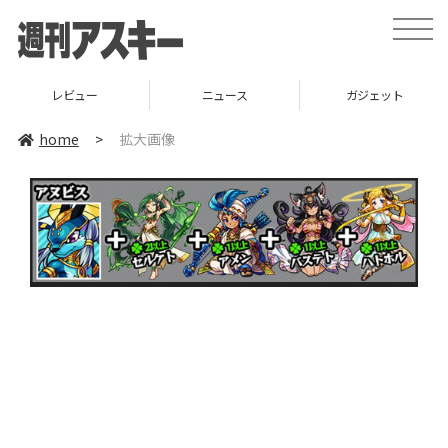
toggle
naviga
レビュー
ニュース
ガジェット
home
>
拡大画像