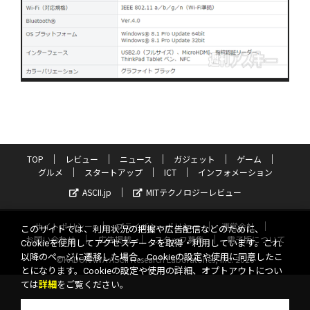
TOP
レビュー
ニュース
ガジェット
ゲーム
グルメ
スタートアップ
ICT
インフォメーション
ASCII.jp
MITテクノロジーレビュー
サイトポリシー
プライバシーポリシー
運営会社
このサイトでは、利用状況の把握や広告配信などのために、
お問い合わせ
広告掲載
スタッフ募集
電子版について
Cookieを使用してアクセスデータを取得・利用しています。これ
以降のページに遷移した場合、Cookieの設定や使用に同意したこ
©KADOKAWA ASCII Research Laboratories, Inc. 2026
とになります。Cookieの設定や使用の詳細、オプトアウトについ
ては
詳細
をご覧ください。