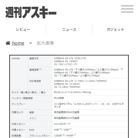
toggle
naviga
レビュー
ニュース
ガジェット
home
>
拡大画像