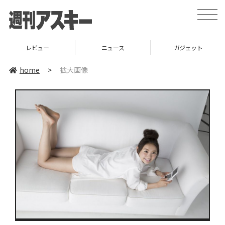
toggle
naviga
レビュー
ニュース
ガジェット
home
>
拡大画像