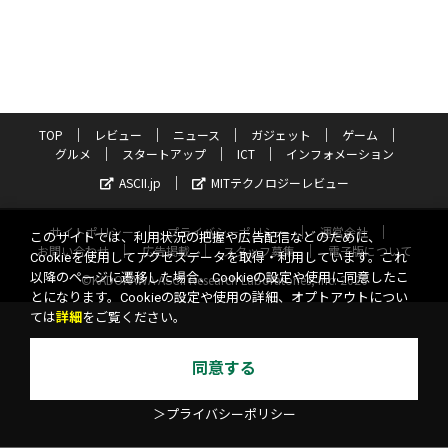
TOP
レビュー
ニュース
ガジェット
ゲーム
グルメ
スタートアップ
ICT
インフォメーション
ASCII.jp
MITテクノロジーレビュー
サイトポリシー
プライバシーポリシー
運営会社
このサイトでは、利用状況の把握や広告配信などのために、
お問い合わせ
広告掲載
スタッフ募集
電子版について
Cookieを使用してアクセスデータを取得・利用しています。これ
以降のページに遷移した場合、Cookieの設定や使用に同意したこ
©KADOKAWA ASCII Research Laboratories, Inc. 2026
とになります。Cookieの設定や使用の詳細、オプトアウトについ
ては
詳細
をご覧ください。
同意する
＞プライバシーポリシー