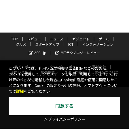
TOP
レビュー
ニュース
ガジェット
ゲーム
グルメ
スタートアップ
ICT
インフォメーション
ASCII.jp
MITテクノロジーレビュー
サイトポリシー
プライバシーポリシー
運営会社
このサイトでは、利用状況の把握や広告配信などのために、
お問い合わせ
広告掲載
スタッフ募集
電子版について
Cookieを使用してアクセスデータを取得・利用しています。これ
以降のページに遷移した場合、Cookieの設定や使用に同意したこ
©KADOKAWA ASCII Research Laboratories, Inc. 2026
とになります。Cookieの設定や使用の詳細、オプトアウトについ
ては
詳細
をご覧ください。
同意する
＞プライバシーポリシー