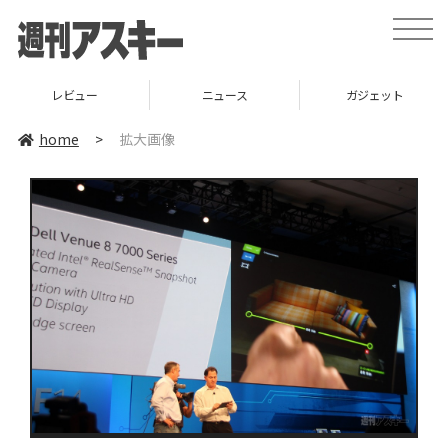
toggle
naviga
レビュー
ニュース
ガジェット
home
>
拡大画像