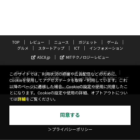
TOP
レビュー
ニュース
ガジェット
ゲーム
グルメ
スタートアップ
ICT
インフォメーション
ASCII.jp
MITテクノロジーレビュー
サイトポリシー
プライバシーポリシー
運営会社
このサイトでは、利用状況の把握や広告配信などのために、
お問い合わせ
広告掲載
スタッフ募集
電子版について
Cookieを使用してアクセスデータを取得・利用しています。これ
以降のページに遷移した場合、Cookieの設定や使用に同意したこ
©KADOKAWA ASCII Research Laboratories, Inc. 2026
とになります。Cookieの設定や使用の詳細、オプトアウトについ
ては
詳細
をご覧ください。
同意する
＞プライバシーポリシー