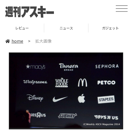
toggle
naviga
レビュー
ニュース
ガジェット
home
>
拡大画像