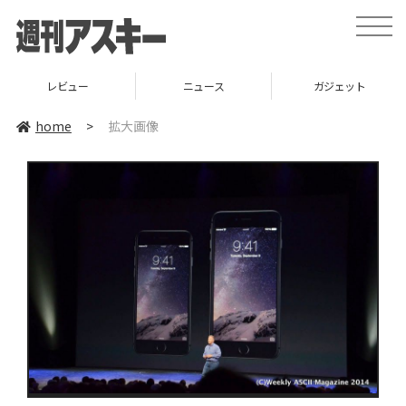
toggle
naviga
レビュー
ニュース
ガジェット
home
>
拡大画像