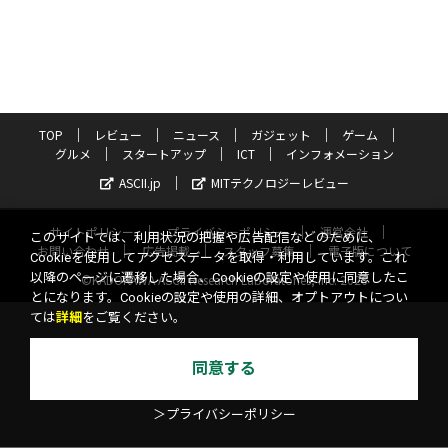
TOP
レビュー
ニュース
ガジェット
ゲーム
グルメ
スタートアップ
ICT
インフォメーション
ASCII.jp
MITテクノロジーレビュー
サイトポリシー
プライバシーポリシー
運営会社
このサイトでは、利用状況の把握や広告配信などのために、
お問い合わせ
広告掲載
スタッフ募集
電子版について
Cookieを使用してアクセスデータを取得・利用しています。これ
以降のページに遷移した場合、Cookieの設定や使用に同意したこ
©KADOKAWA ASCII Research Laboratories, Inc. 2026
とになります。Cookieの設定や使用の詳細、オプトアウトについ
ては
詳細
をご覧ください。
同意する
＞プライバシーポリシー