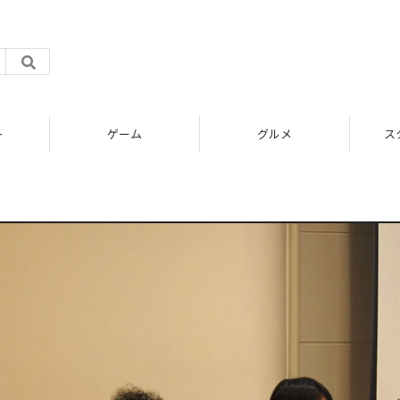
ト
ゲーム
グルメ
ス