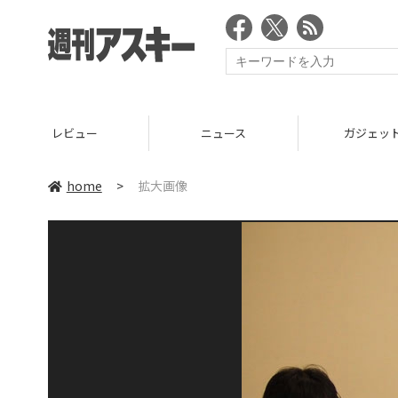
レビュー
ニュース
ガジェッ
home
>
拡大画像