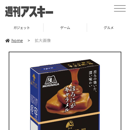
toggle
naviga
ガジェット
ゲーム
グルメ
home
>
拡大画像