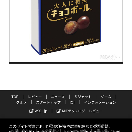
TOP
レビュー
ニュース
ガジェット
ゲーム
グルメ
スタートアップ
ICT
インフォメーション
ASCII.jp
MITテクノロジーレビュー
サイトポリシー
プライバシーポリシー
運営会社
このサイトでは、利用状況の把握や広告配信などのために、
お問い合わせ
広告掲載
スタッフ募集
電子版について