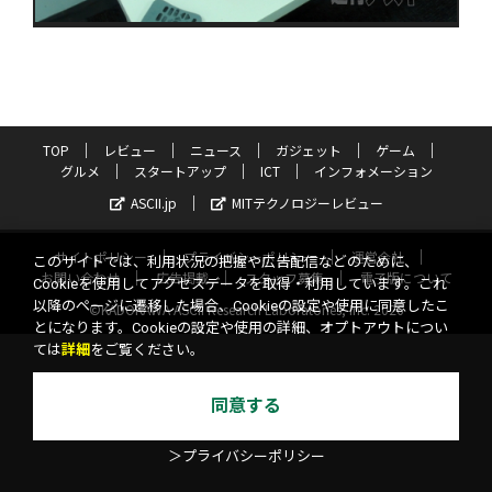
TOP
レビュー
ニュース
ガジェット
ゲーム
グルメ
スタートアップ
ICT
インフォメーション
ASCII.jp
MITテクノロジーレビュー
サイトポリシー
プライバシーポリシー
運営会社
このサイトでは、利用状況の把握や広告配信などのために、
お問い合わせ
広告掲載
スタッフ募集
電子版について
Cookieを使用してアクセスデータを取得・利用しています。これ
以降のページに遷移した場合、Cookieの設定や使用に同意したこ
©KADOKAWA ASCII Research Laboratories, Inc. 2026
とになります。Cookieの設定や使用の詳細、オプトアウトについ
ては
詳細
をご覧ください。
同意する
＞プライバシーポリシー