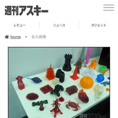
toggle
naviga
レビュー
ニュース
ガジェット
home
>
拡大画像