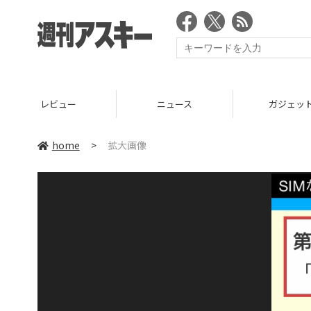
レビュー
ニュース
ガジェッ
home
>
拡大画像