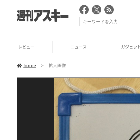
レビュー
ニュース
ガジェッ
home
>
拡大画像