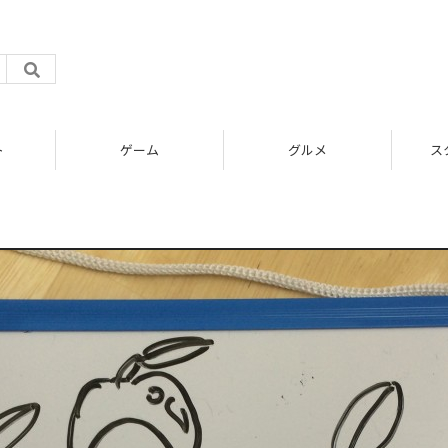
ト
ゲーム
グルメ
ス