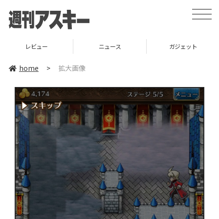
toggle
naviga
レビュー
ニュース
ガジェット
home
>
拡大画像