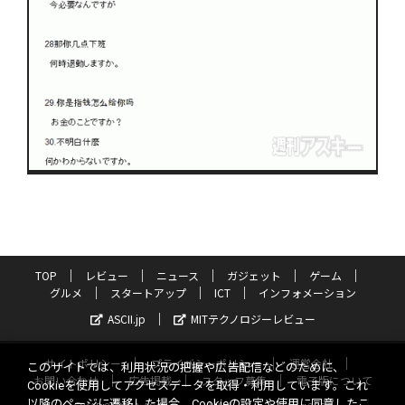
TOP
レビュー
ニュース
ガジェット
ゲーム
グルメ
スタートアップ
ICT
インフォメーション
ASCII.jp
MITテクノロジーレビュー
サイトポリシー
プライバシーポリシー
運営会社
このサイトでは、利用状況の把握や広告配信などのために、
お問い合わせ
広告掲載
スタッフ募集
電子版について
Cookieを使用してアクセスデータを取得・利用しています。これ
以降のページに遷移した場合、Cookieの設定や使用に同意したこ