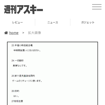
toggle
naviga
レビュー
ニュース
ガジェット
home
>
拡大画像