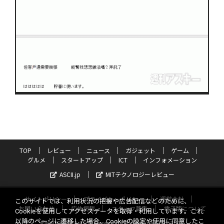
TOP
レビュー
ニュース
ガジェット
ゲーム
グルメ
スタートアップ
ICT
インフォメーション
ASCII.jp
MITテクノロジーレビュー
サイトポリシー
プライバシーポリシー
運営会社
このサイトでは、利用状況の把握や広告配信などのために、
お問い合わせ
広告掲載
スタッフ募集
電子版について
Cookieを使用してアクセスデータを取得・利用しています。これ
以降のページに遷移した場合、Cookieの設定や使用に同意したこ
©KADOKAWA ASCII Research Laboratories, Inc. 2026