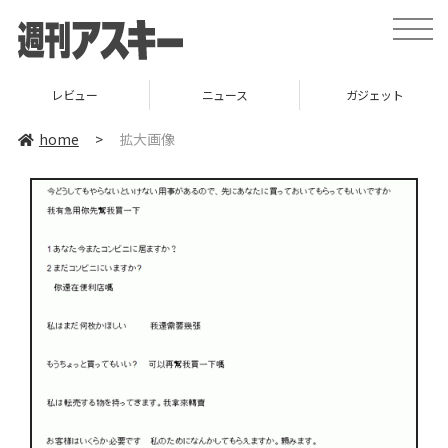
toggle
naviga
レビュー
ニュース
ガジェット
home
>
拡大画像