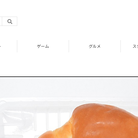
ト
ゲーム
グルメ
ス