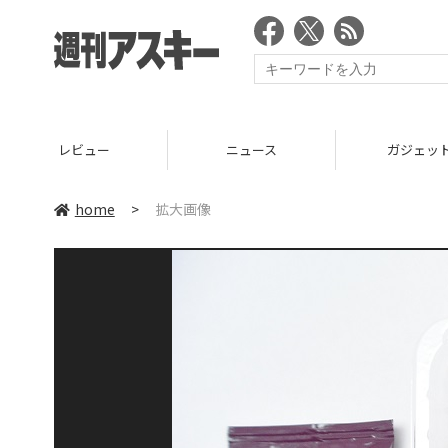
レビュー
ニュース
ガジェッ
home
>
拡大画像