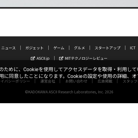
ニュース
ガジェット
ゲーム
グルメ
スタートアップ
ICT
ASCII.jp
MITテクノロジーレビュー
ために、Cookieを使用してアクセスデータを取得・利用して
使用に同意したことになります。Cookieの設定や使用の詳細、
ライバシーポリシー
運営会社
お問い合わせ
広告掲載
スタッフ
©KADOKAWA ASCII Research Laboratories, Inc. 2026