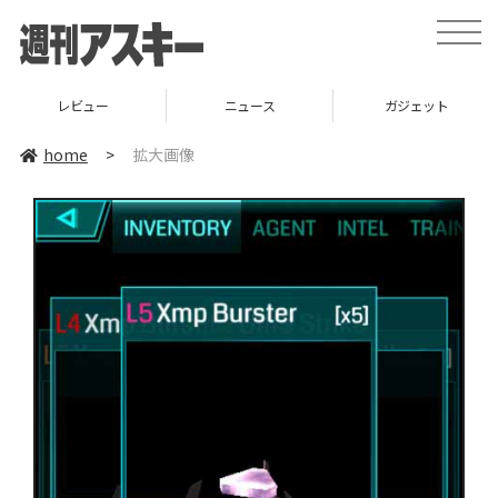
toggle
naviga
レビュー
ニュース
ガジェット
home
>
拡大画像