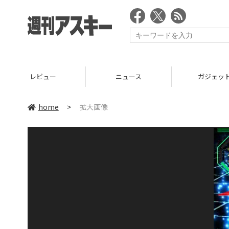
レビュー
ニュース
ガジェッ
home
>
拡大画像