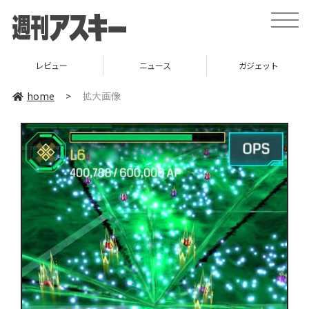
toggle
naviga
レビュー
ニュース
ガジェット
home
>
拡大画像