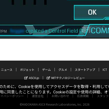
ニュース
ガジェット
ゲーム
グルメ
スタートアップ
ICT
ASCII.jp
MITテクノロジーレビュー
ために、Cookieを使用してアクセスデータを取得・利用して
使用に同意したことになります。Cookieの設定や使用の詳細、
ライバシーポリシー
運営会社
お問い合わせ
広告掲載
スタッフ
©KADOKAWA ASCII Research Laboratories, Inc. 2026