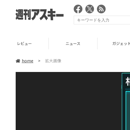
レビュー
ニュース
ガジェッ
home
>
拡大画像