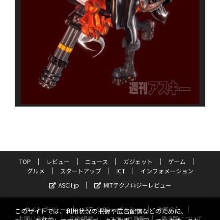
TOP
レビュー
ニュース
ガジェット
ゲーム
グルメ
スタートアップ
ICT
インフォメーション
ASCII.jp
MITテクノロジーレビュー
サイトポリシー
プライバシーポリシー
運営会社
このサイトでは、利用状況の把握や広告配信などのために、
お問い合わせ
広告掲載
スタッフ募集
電子版について