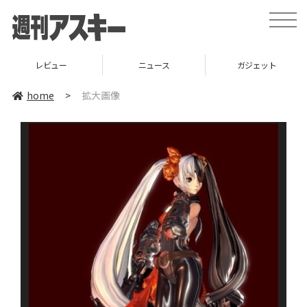
toggle
naviga
レビュー
ニュース
ガジェット
home
>
拡大画像