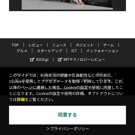
TOP
レビュー
ニュース
ガジェット
ゲーム
グルメ
スタートアップ
ICT
インフォメーション
ASCII.jp
MITテクノロジーレビュー
サイトポリシー
プライバシーポリシー
運営会社
このサイトでは、利用状況の把握や広告配信などのために、
お問い合わせ
広告掲載
スタッフ募集
電子版について
Cookieを使用してアクセスデータを取得・利用しています。これ
以降のページに遷移した場合、Cookieの設定や使用に同意したこ
©KADOKAWA ASCII Research Laboratories, Inc. 2026
とになります。Cookieの設定や使用の詳細、オプトアウトについ
ては
詳細
をご覧ください。
同意する
＞プライバシーポリシー