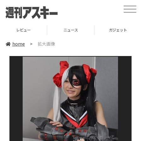
toggle
naviga
レビュー
ニュース
ガジェット
home
>
拡大画像