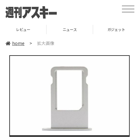
toggle
naviga
レビュー
ニュース
ガジェット
home
>
拡大画像