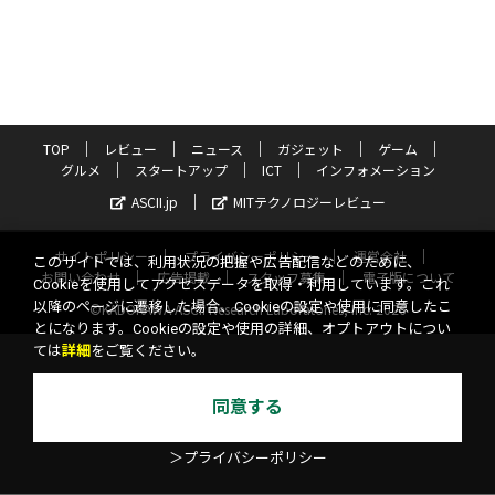
TOP
レビュー
ニュース
ガジェット
ゲーム
グルメ
スタートアップ
ICT
インフォメーション
ASCII.jp
MITテクノロジーレビュー
サイトポリシー
プライバシーポリシー
運営会社
このサイトでは、利用状況の把握や広告配信などのために、
お問い合わせ
広告掲載
スタッフ募集
電子版について
Cookieを使用してアクセスデータを取得・利用しています。これ
以降のページに遷移した場合、Cookieの設定や使用に同意したこ
©KADOKAWA ASCII Research Laboratories, Inc. 2026
とになります。Cookieの設定や使用の詳細、オプトアウトについ
ては
詳細
をご覧ください。
同意する
＞プライバシーポリシー