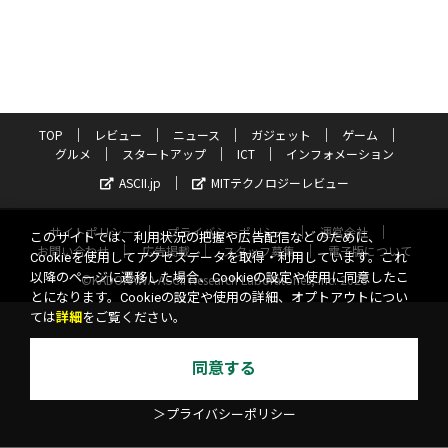
TOP
レビュー
ニュース
ガジェット
ゲーム
グルメ
スタートアップ
ICT
インフォメーション
ASCII.jp
MITテクノロジーレビュー
サイトポリシー
プライバシーポリシー
運営会社
このサイトでは、利用状況の把握や広告配信などのために、
お問い合わせ
広告掲載
スタッフ募集
電子版について
Cookieを使用してアクセスデータを取得・利用しています。これ
以降のページに遷移した場合、Cookieの設定や使用に同意したこ
©KADOKAWA ASCII Research Laboratories, Inc. 2026
とになります。Cookieの設定や使用の詳細、オプトアウトについ
ては
詳細
をご覧ください。
同意する
＞プライバシーポリシー