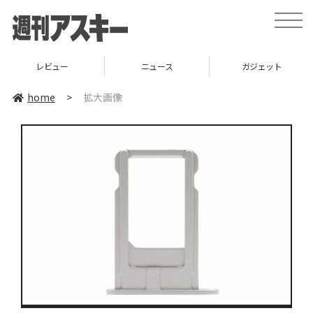
toggle
naviga
レビュー
ニュース
ガジェット
home
>
拡大画像