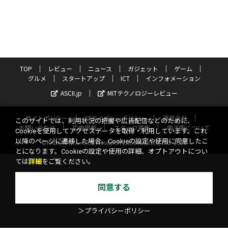
TOP
レビュー
ニュース
ガジェット
ゲーム
グルメ
スタートアップ
ICT
インフォメーション
ASCII.jp
MITテクノロジーレビュー
サイトポリシー
プライバシーポリシー
運営会社
このサイトでは、利用状況の把握や広告配信などのために、
お問い合わせ
広告掲載
スタッフ募集
電子版について
Cookieを使用してアクセスデータを取得・利用しています。これ
以降のページに遷移した場合、Cookieの設定や使用に同意したこ
©KADOKAWA ASCII Research Laboratories, Inc. 2026
とになります。Cookieの設定や使用の詳細、オプトアウトについ
ては
詳細
をご覧ください。
同意する
＞プライバシーポリシー