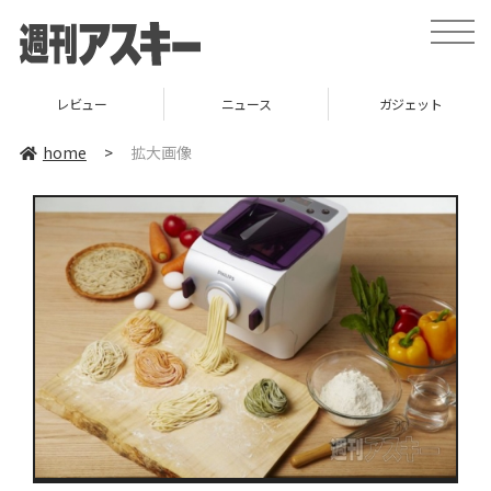
toggle
naviga
レビュー
ニュース
ガジェット
home
>
拡大画像