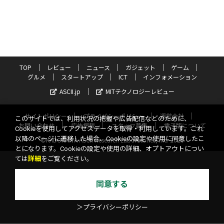
TOP
レビュー
ニュース
ガジェット
ゲーム
グルメ
スタートアップ
ICT
インフォメーション
ASCII.jp
MITテクノロジーレビュー
サイトポリシー
プライバシーポリシー
運営会社
このサイトでは、利用状況の把握や広告配信などのために、
お問い合わせ
広告掲載
スタッフ募集
電子版について
Cookieを使用してアクセスデータを取得・利用しています。これ
以降のページに遷移した場合、Cookieの設定や使用に同意したこ
©KADOKAWA ASCII Research Laboratories, Inc. 2026
とになります。Cookieの設定や使用の詳細、オプトアウトについ
ては
詳細
をご覧ください。
同意する
＞プライバシーポリシー