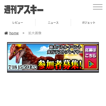
toggle
naviga
レビュー
ニュース
ガジェット
home
>
拡大画像