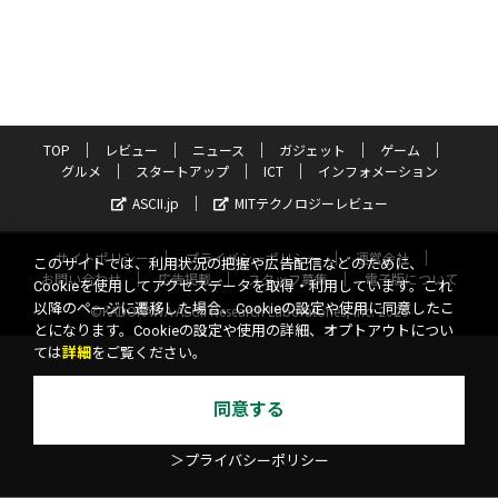
TOP
レビュー
ニュース
ガジェット
ゲーム
グルメ
スタートアップ
ICT
インフォメーション
ASCII.jp
MITテクノロジーレビュー
サイトポリシー
プライバシーポリシー
運営会社
このサイトでは、利用状況の把握や広告配信などのために、
お問い合わせ
広告掲載
スタッフ募集
電子版について
Cookieを使用してアクセスデータを取得・利用しています。これ
以降のページに遷移した場合、Cookieの設定や使用に同意したこ
©KADOKAWA ASCII Research Laboratories, Inc. 2026
とになります。Cookieの設定や使用の詳細、オプトアウトについ
ては
詳細
をご覧ください。
同意する
＞プライバシーポリシー