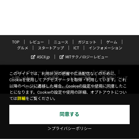
TOP
レビュー
ニュース
ガジェット
ゲーム
グルメ
スタートアップ
ICT
インフォメーション
ASCII.jp
MITテクノロジーレビュー
サイトポリシー
プライバシーポリシー
運営会社
このサイトでは、利用状況の把握や広告配信などのために、
お問い合わせ
広告掲載
スタッフ募集
電子版について
Cookieを使用してアクセスデータを取得・利用しています。これ
以降のページに遷移した場合、Cookieの設定や使用に同意したこ
©KADOKAWA ASCII Research Laboratories, Inc. 2026
とになります。Cookieの設定や使用の詳細、オプトアウトについ
ては
詳細
をご覧ください。
同意する
＞プライバシーポリシー