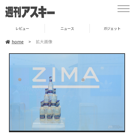
toggle
naviga
レビュー
ニュース
ガジェット
home
>
拡大画像