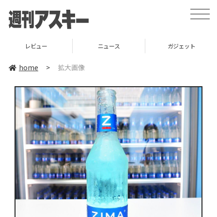
toggle
naviga
レビュー
ニュース
ガジェット
home
>
拡大画像