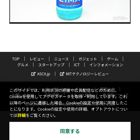
TOP
レビュー
ニュース
ガジェット
ゲーム
グルメ
スタートアップ
ICT
インフォメーション
ASCII.jp
MITテクノロジーレビュー
サイトポリシー
プライバシーポリシー
運営会社
このサイトでは、利用状況の把握や広告配信などのために、
お問い合わせ
広告掲載
スタッフ募集
電子版について
Cookieを使用してアクセスデータを取得・利用しています。これ
以降のページに遷移した場合、Cookieの設定や使用に同意したこ
©KADOKAWA ASCII Research Laboratories, Inc. 2026
とになります。Cookieの設定や使用の詳細、オプトアウトについ
ては
詳細
をご覧ください。
同意する