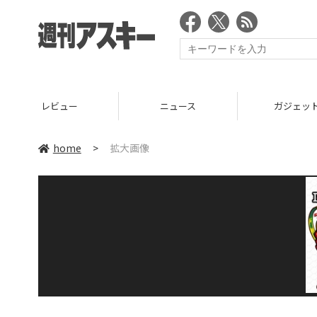
レビュー
ニュース
ガジェッ
home
>
拡大画像