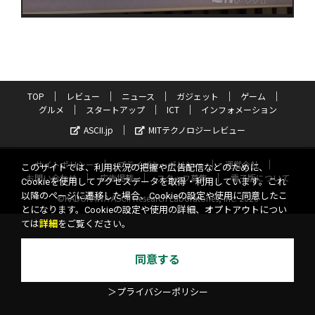
TOP
レビュー
ニュース
ガジェット
ゲーム
グルメ
スタートアップ
ICT
インフォメーション
ASCII.jp
MITテクノロジーレビュー
サイトポリシー
プライバシーポリシー
運営会社
このサイトでは、利用状況の把握や広告配信などのために、
お問い合わせ
広告掲載
スタッフ募集
電子版について
Cookieを使用してアクセスデータを取得・利用しています。これ
以降のページに遷移した場合、Cookieの設定や使用に同意したこ
©KADOKAWA ASCII Research Laboratories, Inc. 2026
とになります。Cookieの設定や使用の詳細、オプトアウトについ
ては
詳細
をご覧ください。
同意する
＞プライバシーポリシー