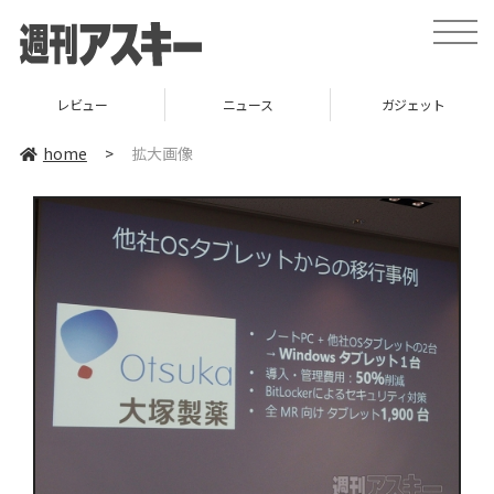
toggle
naviga
レビュー
ニュース
ガジェット
home
>
拡大画像