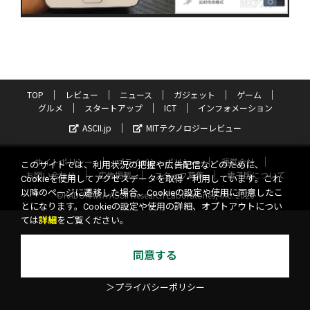
TOP
レビュー
ニュース
ガジェット
ゲーム
グルメ
スタートアップ
ICT
インフォメーション
ASCII.jp
MITテクノロジーレビュー
サイトポリシー
プライバシーポリシー
運営会社
このサイトでは、利用状況の把握や広告配信などのために、
お問い合わせ
広告掲載
スタッフ募集
電子版について
Cookieを使用してアクセスデータを取得・利用しています。これ
以降のページに遷移した場合、Cookieの設定や使用に同意したこ
©KADOKAWA ASCII Research Laboratories, Inc. 2026
とになります。Cookieの設定や使用の詳細、オプトアウトについ
ては
詳細
をご覧ください。
同意する
＞プライバシーポリシー