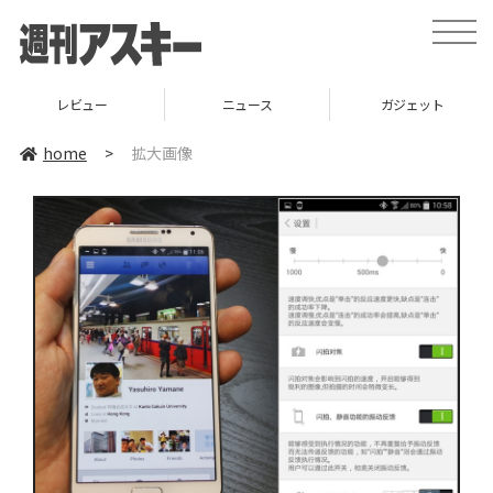
toggle
naviga
レビュー
ニュース
ガジェット
home
>
拡大画像