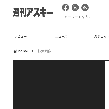
レビュー
ニュース
ガジェッ
home
>
拡大画像