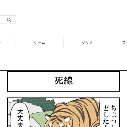
ト
ゲーム
グルメ
ス