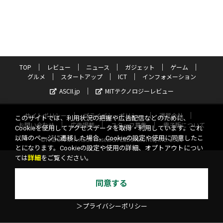
TOP
レビュー
ニュース
ガジェット
ゲーム
グルメ
スタートアップ
ICT
インフォメーション
ASCII.jp
MITテクノロジーレビュー
サイトポリシー
プライバシーポリシー
運営会社
このサイトでは、利用状況の把握や広告配信などのために、
お問い合わせ
広告掲載
スタッフ募集
電子版について
Cookieを使用してアクセスデータを取得・利用しています。これ
以降のページに遷移した場合、Cookieの設定や使用に同意したこ
©KADOKAWA ASCII Research Laboratories, Inc. 2026
とになります。Cookieの設定や使用の詳細、オプトアウトについ
ては
詳細
をご覧ください。
同意する
＞プライバシーポリシー