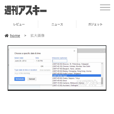
toggle
naviga
レビュー
ニュース
ガジェット
home
>
拡大画像