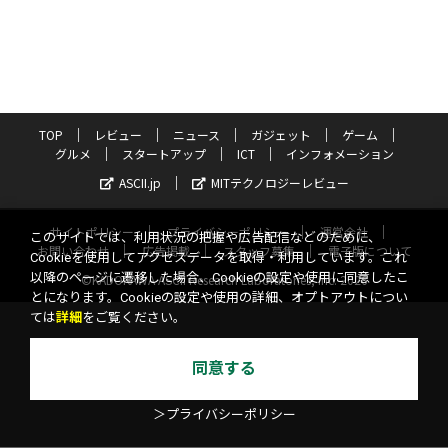
TOP
レビュー
ニュース
ガジェット
ゲーム
グルメ
スタートアップ
ICT
インフォメーション
ASCII.jp
MITテクノロジーレビュー
サイトポリシー
プライバシーポリシー
運営会社
このサイトでは、利用状況の把握や広告配信などのために、
お問い合わせ
広告掲載
スタッフ募集
電子版について
Cookieを使用してアクセスデータを取得・利用しています。これ
以降のページに遷移した場合、Cookieの設定や使用に同意したこ
©KADOKAWA ASCII Research Laboratories, Inc. 2026
とになります。Cookieの設定や使用の詳細、オプトアウトについ
ては
詳細
をご覧ください。
同意する
＞プライバシーポリシー