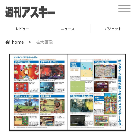
toggle
naviga
レビュー
ニュース
ガジェット
home
>
拡大画像