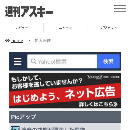
toggle
naviga
レビュー
ニュース
ガジェット
home
>
拡大画像