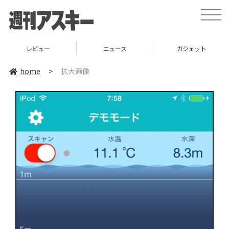
toggle
naviga
レビュー
ニュース
ガジェット
home
>
拡大画像