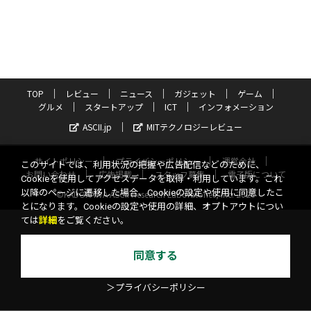
TOP
レビュー
ニュース
ガジェット
ゲーム
グルメ
スタートアップ
ICT
インフォメーション
ASCII.jp
MITテクノロジーレビュー
サイトポリシー
プライバシーポリシー
運営会社
このサイトでは、利用状況の把握や広告配信などのために、
お問い合わせ
広告掲載
スタッフ募集
電子版について
Cookieを使用してアクセスデータを取得・利用しています。これ
以降のページに遷移した場合、Cookieの設定や使用に同意したこ
©KADOKAWA ASCII Research Laboratories, Inc. 2026
とになります。Cookieの設定や使用の詳細、オプトアウトについ
ては
詳細
をご覧ください。
同意する
＞プライバシーポリシー