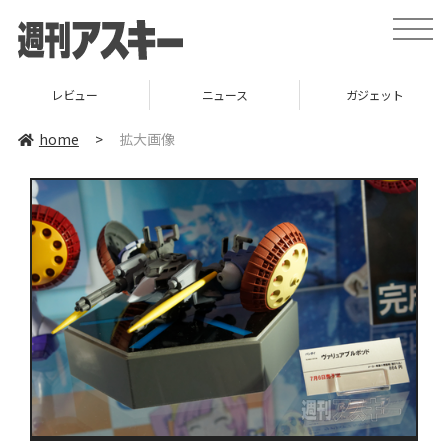
toggle
naviga
レビュー
ニュース
ガジェット
home
>
拡大画像