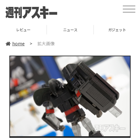
toggle
naviga
レビュー
ニュース
ガジェット
home
>
拡大画像