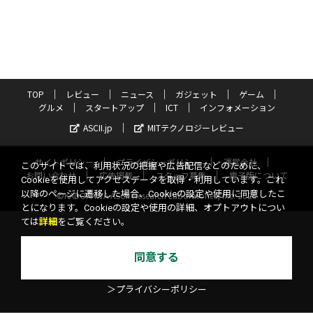
TOP
レビュー
ニュース
ガジェット
ゲーム
グルメ
スタートアップ
ICT
インフォメーション
ASCII.jp
MITテクノロジーレビュー
サイトポリシー
プライバシーポリシー
運営会社
このサイトでは、利用状況の把握や広告配信などのために、
お問い合わせ
広告掲載
スタッフ募集
電子版について
Cookieを使用してアクセスデータを取得・利用しています。これ
以降のページに遷移した場合、Cookieの設定や使用に同意したこ
©KADOKAWA ASCII Research Laboratories, Inc. 2026
とになります。Cookieの設定や使用の詳細、オプトアウトについ
ては
詳細
をご覧ください。
同意する
＞プライバシーポリシー