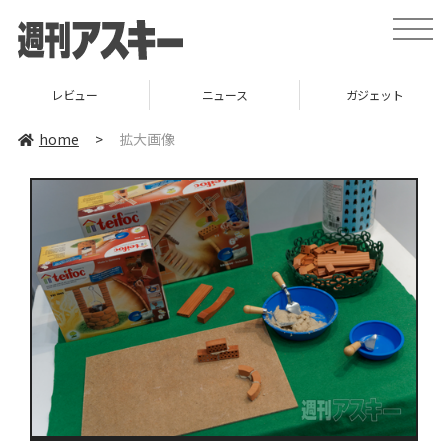
toggle
naviga
レビュー
ニュース
ガジェット
home
>
拡大画像