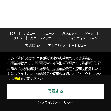
TOP
レビュー
ニュース
ガジェット
ゲーム
グルメ
スタートアップ
ICT
インフォメーション
ASCII.jp
MITテクノロジーレビュー
サイトポリシー
プライバシーポリシー
運営会社
このサイトでは、利用状況の把握や広告配信などのために、
お問い合わせ
広告掲載
スタッフ募集
電子版について
Cookieを使用してアクセスデータを取得・利用しています。これ
以降のページに遷移した場合、Cookieの設定や使用に同意したこ
©KADOKAWA ASCII Research Laboratories, Inc. 2026
とになります。Cookieの設定や使用の詳細、オプトアウトについ
ては
詳細
をご覧ください。
同意する
＞プライバシーポリシー