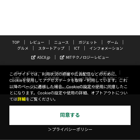
TOP
レビュー
ニュース
ガジェット
ゲーム
グルメ
スタートアップ
ICT
インフォメーション
ASCII.jp
MITテクノロジーレビュー
サイトポリシー
プライバシーポリシー
運営会社
このサイトでは、利用状況の把握や広告配信などのために、
お問い合わせ
広告掲載
スタッフ募集
電子版について
Cookieを使用してアクセスデータを取得・利用しています。これ
以降のページに遷移した場合、Cookieの設定や使用に同意したこ
©KADOKAWA ASCII Research Laboratories, Inc. 2026
とになります。Cookieの設定や使用の詳細、オプトアウトについ
ては
詳細
をご覧ください。
同意する
＞プライバシーポリシー