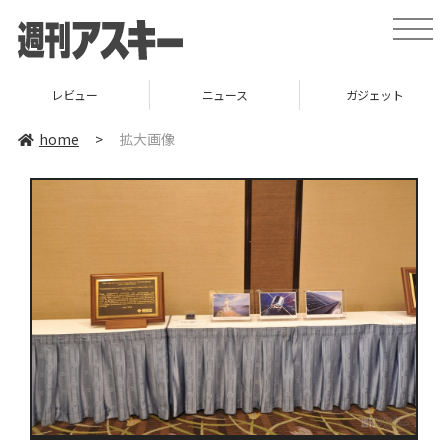
toggle
naviga
レビュー
ニュース
ガジェット
home
>
拡大画像