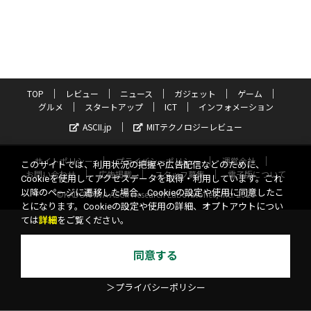
TOP
レビュー
ニュース
ガジェット
ゲーム
グルメ
スタートアップ
ICT
インフォメーション
ASCII.jp
MITテクノロジーレビュー
サイトポリシー
プライバシーポリシー
運営会社
このサイトでは、利用状況の把握や広告配信などのために、
お問い合わせ
広告掲載
スタッフ募集
電子版について
Cookieを使用してアクセスデータを取得・利用しています。これ
以降のページに遷移した場合、Cookieの設定や使用に同意したこ
©KADOKAWA ASCII Research Laboratories, Inc. 2026
とになります。Cookieの設定や使用の詳細、オプトアウトについ
ては
詳細
をご覧ください。
同意する
＞プライバシーポリシー