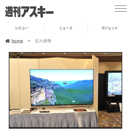
toggle
naviga
レビュー
ニュース
ガジェット
home
>
拡大画像