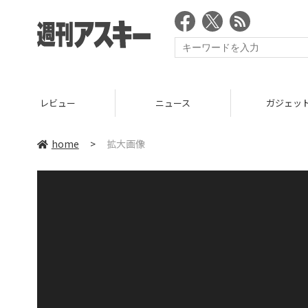
レビュー
ニュース
ガジェッ
home
>
拡大画像