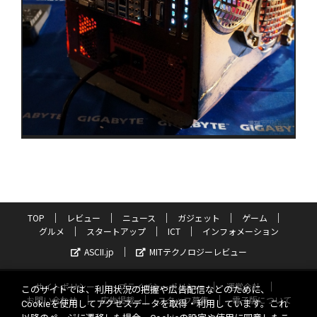
TOP
レビュー
ニュース
ガジェット
ゲーム
グルメ
スタートアップ
ICT
インフォメーション
ASCII.jp
MITテクノロジーレビュー
サイトポリシー
プライバシーポリシー
運営会社
このサイトでは、利用状況の把握や広告配信などのために、
お問い合わせ
広告掲載
スタッフ募集
電子版について
Cookieを使用してアクセスデータを取得・利用しています。これ