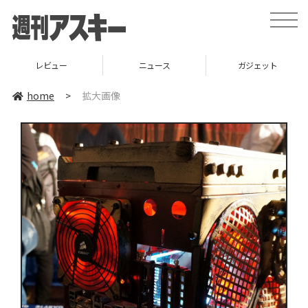
toggle
naviga
レビュー
ニュース
ガジェット
home
>
拡大画像