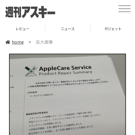
toggle
naviga
レビュー
ニュース
ガジェット
home
>
拡大画像