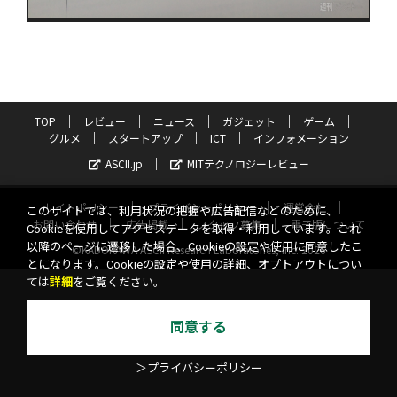
TOP
レビュー
ニュース
ガジェット
ゲーム
グルメ
スタートアップ
ICT
インフォメーション
ASCII.jp
MITテクノロジーレビュー
サイトポリシー
プライバシーポリシー
運営会社
このサイトでは、利用状況の把握や広告配信などのために、
お問い合わせ
広告掲載
スタッフ募集
電子版について
Cookieを使用してアクセスデータを取得・利用しています。これ
以降のページに遷移した場合、Cookieの設定や使用に同意したこ
©KADOKAWA ASCII Research Laboratories, Inc. 2026
とになります。Cookieの設定や使用の詳細、オプトアウトについ
ては
詳細
をご覧ください。
同意する
＞プライバシーポリシー